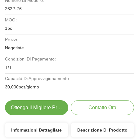
Numero Di Modello:
262P-76
MOQ:
1pc
Prezzo:
Negotiate
Condizioni Di Pagamento:
T/T
Capacità Di Approvvigionamento:
30,000pcs/giorno
Ottenga Il Migliore Prezzo
Contatto Ora
Informazioni Dettagliate
Descrizione Di Prodotto