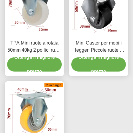
TPA Mini ruote a rotaia
Mini Caster per mobili
50mm 40kg 2 pollici ruote
leggeri Piccole ruote a
Ottenga il migliore
rigide 262P-23
rotazione 1.5 pollici 38
Ottenga il migliore
mm
prezzo
prezzo