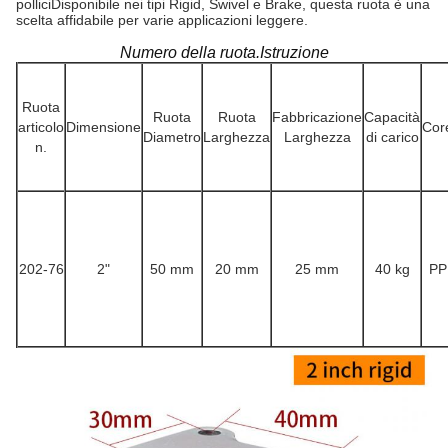
polliciDisponibile nei tipi Rigid, Swivel e Brake, questa ruota è una
scelta affidabile per varie applicazioni leggere.
Numero della ruota.Istruzione
Ruota
Ruota
Ruota
Fabbricazione
Capacità
articolo
Dimensione
Cor
Diametro
Larghezza
Larghezza
di carico
n.
202-76
2"
50 mm
20 mm
25 mm
40 kg
PP