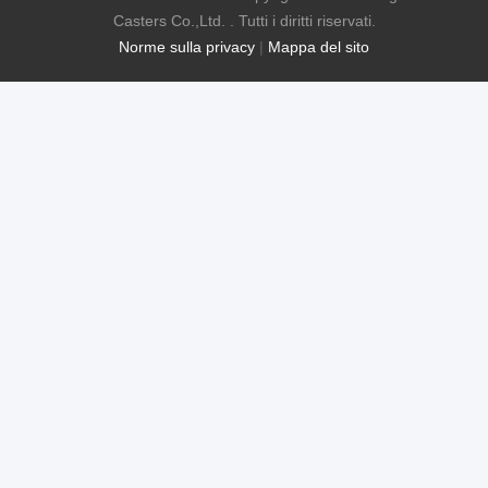
Casters Co.,Ltd. . Tutti i diritti riservati.
Norme sulla privacy
|
Mappa del sito