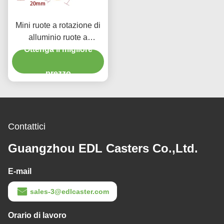
Mini ruote a rotazione di
alluminio ruote a
rotazione da 2 pollici
Ottenga il migliore
262P-86A
prezzo
Contattici
Guangzhou EDL Casters Co.,Ltd.
E-mail
sales-3@edlcaster.com
Orario di lavoro