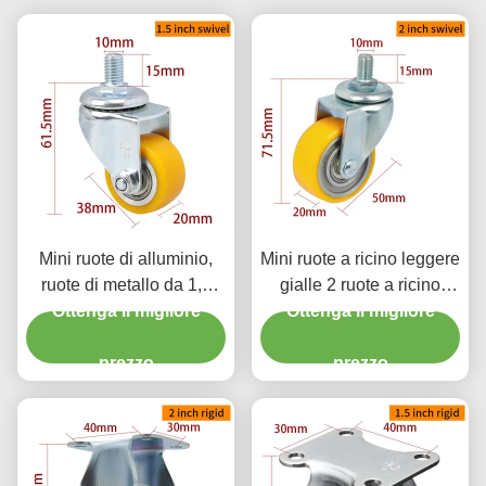
Mini ruote di alluminio,
Mini ruote a ricino leggere
ruote di metallo da 1,5
gialle 2 ruote a ricino
Ottenga il migliore
pollici.
Ottenga il migliore
girevoli 262S-86A
prezzo
prezzo