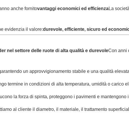
hanno anche fornito
vantaggi economici ed efficienza
La società
e evidenzia il valore:
durevole, efficiente, sicuro ed economi
er nel settore delle ruote di alta qualità e durevole
Con anni 
 garantendo un approvvigionamento stabile e una qualità elevata
ungo termine in condizioni di alta temperatura, umidità o carico e
 riducono la forza di spinta, proteggono i pavimenti e mantengono il
iamo al cliente il diametro, il materiale, il trattamento superficia