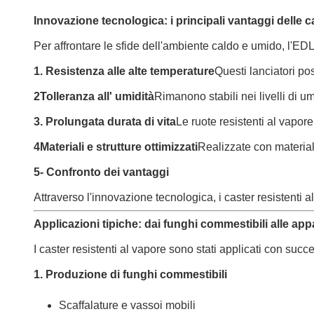
Innovazione tecnologica: i principali vantaggi delle c
Per affrontare le sfide dell'ambiente caldo e umido, l'ED
1. Resistenza alle alte temperature
Questi lanciatori po
2Tolleranza all' umidità
Rimanono stabili nei livelli di um
3. Prolungata durata di vita
Le ruote resistenti al vapor
4Materiali e strutture ottimizzati
Realizzate con materiali 
5- Confronto dei vantaggi
Attraverso l'innovazione tecnologica, i caster resistenti a
Applicazioni tipiche: dai funghi commestibili alle app
I caster resistenti al vapore sono stati applicati con succe
1. Produzione di funghi commestibili
Scaffalature e vassoi mobili