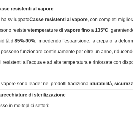
asse resistenti al vapore
L ha sviluppato
Casse resistenti al vapore
, con completi miglior
ssono resistere
temperature di vapore fino a 135°C
, garantend
idità di
85%-90%
, impedendo l'espansione, la crepa o la defor
e possono funzionare continuamente per oltre un anno, riducendo s
resistenti all'acqua e ad alta temperatura e rinforzate con disposi
l vapore sono leader nei prodotti tradizionali
durabilità, sicure
arecchiature di sterilizzazione
sso in molteplici settori: