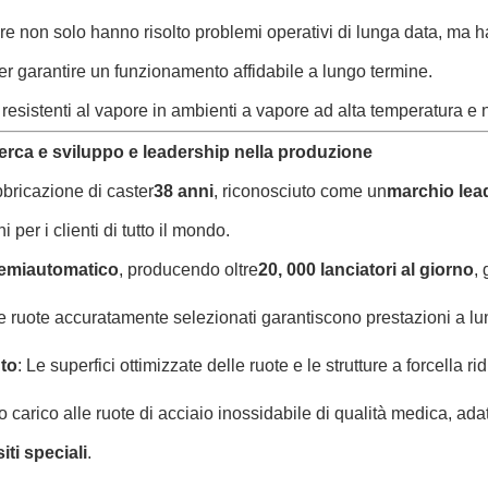
pore non solo hanno risolto problemi operativi di lunga data, ma 
er garantire un funzionamento affidabile a lungo termine.
resistenti al vapore in ambienti a vapore ad alta temperatura e n
icerca e sviluppo e leadership nella produzione
bbricazione di caster
38 anni
, riconosciuto come un
marchio lead
 per i clienti di tutto il mondo.
semiautomatico
, producendo oltre
20, 000 lanciatori al giorno
,
delle ruote accuratamente selezionati garantiscono prestazioni a l
nto
: Le superfici ottimizzate delle ruote e le strutture a forcella
o carico alle ruote di acciaio inossidabile di qualità medica, adatt
iti speciali
.