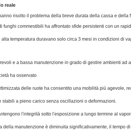
do reale
re hanno risolto il problema della breve durata della cassa e del
funghi commestibili ha affrontato sfide persistenti con un rapido
d alta temperatura duravano solo circa 3 mesi in condizioni di 
voli e a bassa manutenzione in grado di gestire ambienti ad alta 
ocietà ha osservato
ttimizzata delle ruote ha consentito una mobilità più agevole, ren
e stabili a pieno carico senza oscillazioni o deformazioni.
ntengono l'integrità sotto l'esposizione a lungo termine al vapo
za della manutenzione è diminuita significativamente, il tempo di